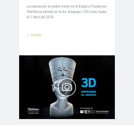
La exposición se podrá visitar en el Espacio Fundación
Telefónica situado en la Av. Arequipa 1155 Lima, hasta
el 1 Abril del 2018.
← VOLVER