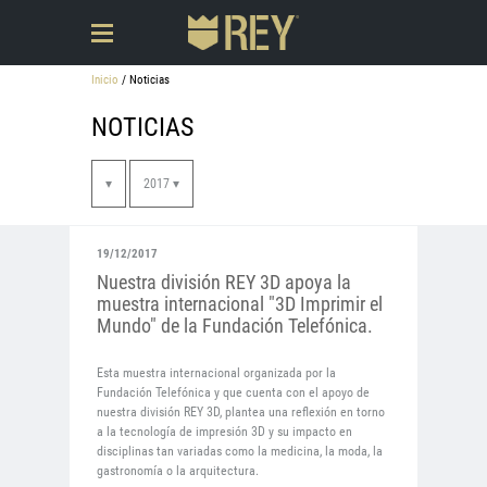
Inicio
/ Noticias
NOTICIAS
▾
2017 ▾
19/12/2017
Nuestra división REY 3D apoya la
muestra internacional "3D Imprimir el
Mundo" de la Fundación Telefónica.
Esta muestra internacional organizada por la
Fundación Telefónica y que cuenta con el apoyo de
nuestra división REY 3D, plantea una reflexión en torno
a la tecnología de impresión 3D y su impacto en
disciplinas tan variadas como la medicina, la moda, la
gastronomía o la arquitectura.