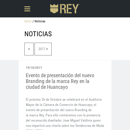
Inicio
/ Noticias
NOTICIAS
▾
2017 ▾
19/10/2017
Evento de presentación del nuevo
Branding de la marca Rey en la
ciudad de Huancayo
El próximo 26 de Octubre se celebrará en el Auditorio
Mayor de la Cámara de Comercio de Huancayo, el
evento de presentación del nuevo Branding de
la marca Rey. Para ello contaremos con la presencia
del reconocido diseñador Jose Miguel Valdivia quien
nos impartirá una charla sobre las Tendencias de Moda